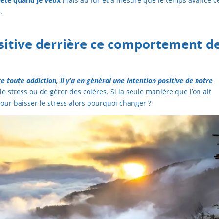
rête quand je veux
mais au fur et à mesure que le temps avance c
.
ositive derrière ce comportement d
re toute addiction, il y’a en général une intention positive de notre
 stress ou de gérer des colères. Si la seule manière que l’on ait
 pour baisser le stress alors pourquoi changer ?