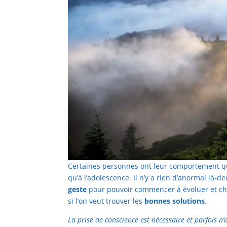
Certaines personnes ont leur comportement qu
qu’à l’adolescence. Il n’y a rien d’anormal là-
geste
pour pouvoir commencer à évoluer et cha
si l’on veut trouver les
bonnes solutions
.
La prise de conscience est nécessaire et parfois n’