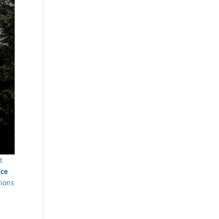
t
 ce
tions