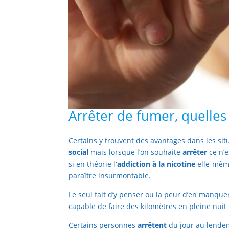
Arrêter de fumer, quelles s
Certains y trouvent des avantages dans les si
social
mais lorsque l’on souhaite
arrêter
ce n’
si en théorie l
’addiction à la nicotine
elle-mêm
paraître insurmontable.
Le seul fait d’y penser ou la peur d’en manqu
capable de faire des kilomètres en pleine nuit 
Certains personnes
arrêtent
du jour au lende