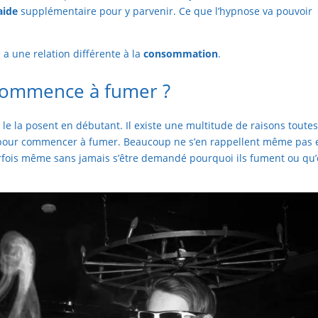
aide
supplémentaire pour y parvenir. Ce que l’hypnose va pouvoir
a une relation différente à la
consommation
.
commence à fumer ?
le la posent en débutant. Il existe une multitude de raisons toute
n pour commencer à fumer. Beaucoup ne s’en rappellent même pas 
rfois même sans jamais s’être demandé pourquoi ils fument ou qu’