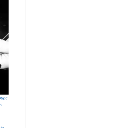
coupe
es