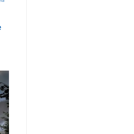
ela
e