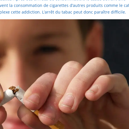
ouvent la consommation de cigarettes d’autres produits comme le ca
lexe cette addiction. L’arrêt du tabac peut donc paraître difficile.