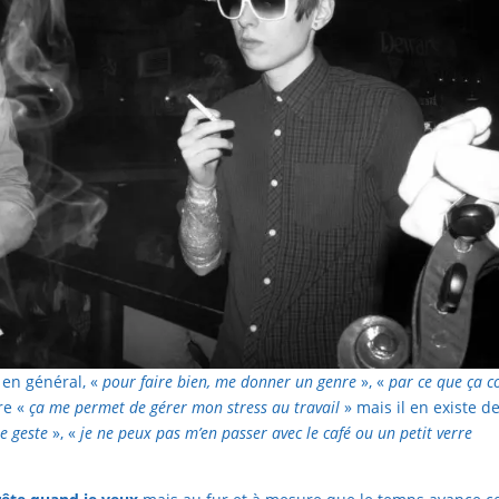
en général, «
pour faire bien, me donner un genre
», «
par ce que ça 
re «
ça me permet de gérer mon stress au travail
» mais il en existe d
e geste
», «
je ne peux pas m’en passer avec le café ou un petit verre