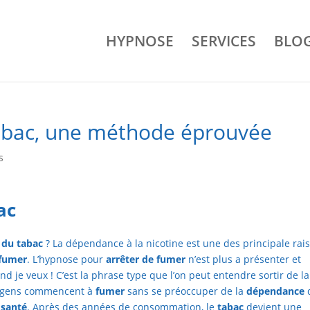
HYPNOSE
SERVICES
BLO
tabac, une méthode éprouvée
s
ac
 du tabac
? La dépendance à la nicotine est une des principale rai
 fumer
. L’hypnose pour
arrêter de fumer
n’est plus a présenter et
d je veux ! C’est la phrase type que l’on peut entendre sortir de la
s gens commencent à
fumer
sans se préoccuper de la
dépendance
r
santé
. Après des années de consommation, le
tabac
devient une