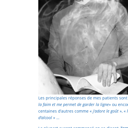
Les principales réponses de mes patients sont 
la faim et me permet de garder la ligne
» ou enco
centaines d’autres comme «
j’adore le goût
», «
l
d’alcool
» …