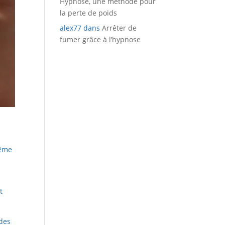
Hypnose, une méthode pour
la perte de poids
alex77
dans
Arrêter de
fumer grâce à l’hypnose
même
t
 des